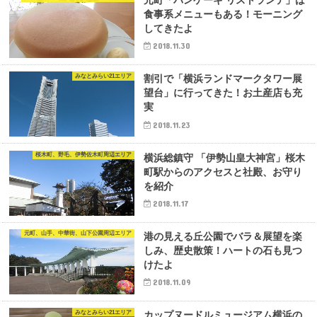
元町「パンケーキ リストランテ」は
食事系メニューもある！モーニング
してきたよ
2018.11.30
みなとみらい21エリア
割引で「横浜ランドマークタワー展
望台」に行ってきた！お土産店も充
実
2018.11.23
桜木町、野毛、伊勢佐木町周辺エリア
横浜総鎮守 「伊勢山皇大神宮」桜木
町駅からのアクセスと社殿、お守り
を紹介
2018.11.17
元町、山手、中華街、山下公園周辺エリア
港の見える丘公園でバラ＆展望を楽
しみ、歴史散策！ハートの石も見つ
けたよ
2018.11.09
みなとみらい21エリア
カップヌードルミュージアム横浜の