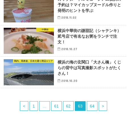
予約は？マイカップヌードル作りと
発明のヒントを学ぶ
2018.11.02
中華街
横浜中華街の謝甜記（シャテンキ）
貮号店で有名なお粥をランチで注
文！
2018.10.27
関内、馬車道、日本大通り周辺エリア
横浜の海の玄関口「大さん橋」くじ
らの背中は写真撮影スポットがたく
さん！
2018.10.20
<
1
…
61
62
63
64
>