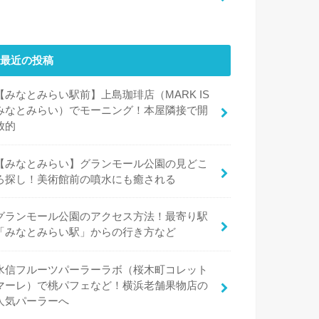
最近の投稿
【みなとみらい駅前】上島珈琲店（MARK IS
みなとみらい）でモーニング！本屋隣接で開
放的
【みなとみらい】グランモール公園の見どこ
ろ探し！美術館前の噴水にも癒される
グランモール公園のアクセス方法！最寄り駅
「みなとみらい駅」からの行き方など
水信フルーツパーラーラボ（桜木町コレット
マーレ）で桃パフェなど！横浜老舗果物店の
人気パーラーへ