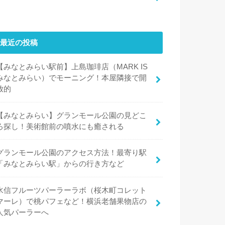
最近の投稿
【みなとみらい駅前】上島珈琲店（MARK IS
みなとみらい）でモーニング！本屋隣接で開
放的
【みなとみらい】グランモール公園の見どこ
ろ探し！美術館前の噴水にも癒される
グランモール公園のアクセス方法！最寄り駅
「みなとみらい駅」からの行き方など
水信フルーツパーラーラボ（桜木町コレット
マーレ）で桃パフェなど！横浜老舗果物店の
人気パーラーへ