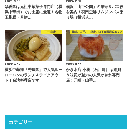
2023.9.30
2026.2.11
翠香園は元祖中華菓子専門店（横
横浜「山下公園」の最寄りバス停
浜中華街）でお土産に最適！名物
を案内！羽田空港リムジンバス乗
玉帯糕・月餅…
り場（横浜人…
中華街
元町、山手、中華街、山下公園周辺エリア
2022.4.14
2023.8.17
横浜中華街「秀味園」で人気ルー
かき氷店 小桃（石川町）は発掘
ローハンのランチ＆テイクアウ
＆味変が魅力の人気かき氷専門
ト！台湾料理店です
店！元町・山手…
カテゴリー