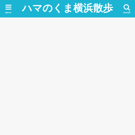
ハマのくま横浜散歩
menu
search