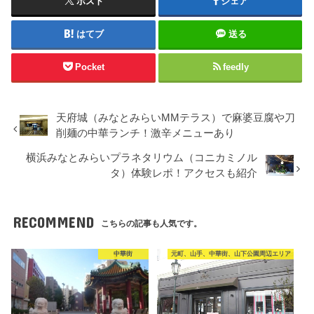
ポスト
シェア
はてブ
送る
Pocket
feedly
天府城（みなとみらいMMテラス）で麻婆豆腐や刀
削麺の中華ランチ！激辛メニューあり
横浜みなとみらいプラネタリウム（コニカミノル
タ）体験レポ！アクセスも紹介
RECOMMEND
こちらの記事も人気です。
中華街
元町、山手、中華街、山下公園周辺エリア