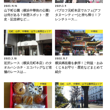
2023.11.14
2021.3.9
山下町公園（横浜中華街の公園）
パブロフ元町本店でカフェ(アフ
は何がある？休憩スポット・歴
タヌーンティー)と持ち帰り！フ
史・記念碑など…
レンチトース…
元町、山手、中華街、山下公園周辺エリア
中華街
2023.3.10
2022.11.7
近沢レース（横浜元町本店）のタ
横浜媽祖廟を参拝！ご利益・おみ
オルハンカチ・エコバッグなど老
くじ＆お守り・歴史などまとめて
舗のレースは…
紹介
中華街
元町、山手、中華街、山下公園周辺エリア