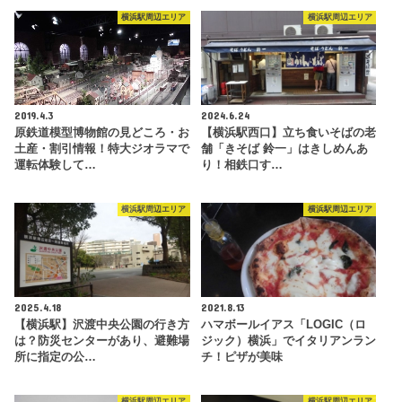
横浜駅周辺エリア
横浜駅周辺エリア
2019.4.3
2024.6.24
原鉄道模型博物館の見どころ・お
【横浜駅西口】立ち食いそばの老
土産・割引情報！特大ジオラマで
舗「きそば 鈴一」はきしめんあ
運転体験して…
り！相鉄口す…
横浜駅周辺エリア
横浜駅周辺エリア
2025.4.18
2021.8.13
【横浜駅】沢渡中央公園の行き方
ハマボールイアス「LOGIC（ロ
は？防災センターがあり、避難場
ジック）横浜」でイタリアンラン
所に指定の公…
チ！ピザが美味
横浜駅周辺エリア
横浜駅周辺エリア