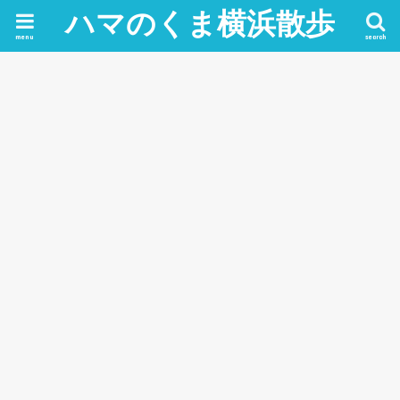
ハマのくま横浜散歩
menu
search