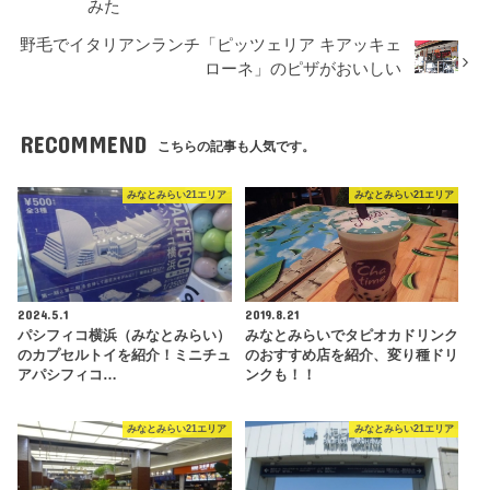
みた
野毛でイタリアンランチ「ピッツェリア キアッキェ
ローネ」のピザがおいしい
RECOMMEND
こちらの記事も人気です。
みなとみらい21エリア
みなとみらい21エリア
2024.5.1
2019.8.21
パシフィコ横浜（みなとみらい）
みなとみらいでタピオカドリンク
のカプセルトイを紹介！ミニチュ
のおすすめ店を紹介、変り種ドリ
アパシフィコ…
ンクも！！
みなとみらい21エリア
みなとみらい21エリア