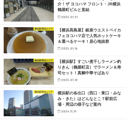
介！ザ ヨコハマ フロント・JR横浜
鶴屋町ビルと直結
2025.01.21
横浜駅周辺エリア
【横浜髙島屋】銀座ウエストベイカ
フェヨコハマ店で人気ホットケーキ
＆選べるケーキ！居心地抜群
2025.01.16
横浜駅周辺エリア
【横浜駅】すごい煮干しラーメン釣
りきん（鶴屋町店）でラーメン＆寿
司セット！真鯛中華そばあり
2025.01.12
横浜駅周辺エリア
横浜駅の各出口（西口・東口・みな
み・きた）はどんなとこ？駅前広
場・周辺の様子など案内
2024.11.19