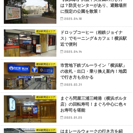
は？防災センターがあり、避難場所
に指定の公園を散策！
2025.04.18
横浜駅周辺エリア
ドロップコーヒー（相鉄ジョイナ
ス）でモーニング＆カフェ！横浜駅
近で便利
2025.04.14
横浜駅周辺エリア
市営地下鉄ブルーライン「横浜駅」
の改札・出口・乗り換え案内！地図
で行き方も分かる
2025.03.31
横浜駅周辺エリア
まぐろ問屋三浦三崎港（横浜ポルタ
店）の回転寿司！まぐろ中心に色々
お寿司を堪能
2025.01.25
横浜駅周辺エリア
はまレールウォークの行き方を紹