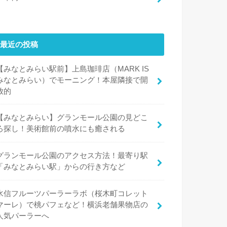
最近の投稿
【みなとみらい駅前】上島珈琲店（MARK IS
みなとみらい）でモーニング！本屋隣接で開
放的
【みなとみらい】グランモール公園の見どこ
ろ探し！美術館前の噴水にも癒される
グランモール公園のアクセス方法！最寄り駅
「みなとみらい駅」からの行き方など
水信フルーツパーラーラボ（桜木町コレット
マーレ）で桃パフェなど！横浜老舗果物店の
人気パーラーへ