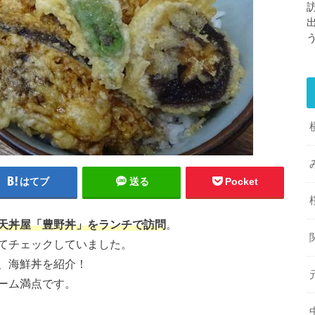
はてブ
送る
Pocket
天丼屋「豊野丼」をランチで訪問
。
てチェックしていました。
、海鮮丼を紹介！
ーム満点です。