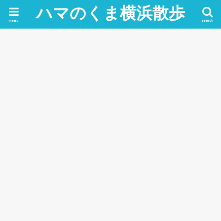
ハマのくま横浜散歩
menu
search