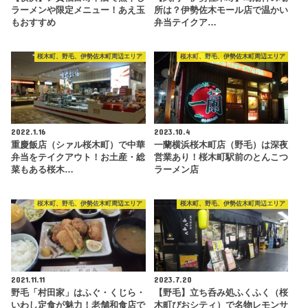
ラーメンや限定メニュー！あえ玉
所は？伊勢佐木モール店で温かい
もおすすめ
弁当テイクア…
桜木町、野毛、伊勢佐木町周辺エリア
桜木町、野毛、伊勢佐木町周辺エリア
2022.1.16
2023.10.4
重慶飯店（シァル桜木町）で中華
一蘭横浜桜木町店（野毛）は深夜
弁当をテイクアウト！お土産・総
営業あり！桜木町駅前のとんこつ
菜もある桜木…
ラーメン店
桜木町、野毛、伊勢佐木町周辺エリア
桜木町、野毛、伊勢佐木町周辺エリア
2021.11.11
2023.7.20
野毛「村田家」はふぐ・くじら・
【野毛】立ち呑み処ふくふく（桜
いわし定食が魅力！老舗和食店で
木町ぴおシティ）で名物レモンサ