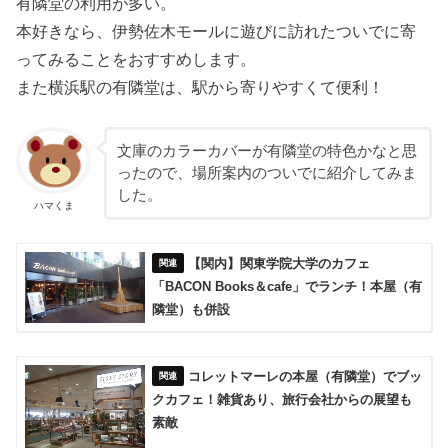
有隣堂の利用が多い。
本好きなら、伊勢佐木モールに遊びに訪れたついでに寄
ってみることをおすすめします。
また横浜駅の有隣堂は、駅から寄りやすくて便利！
文庫のカラーカバーが有隣堂の特色かなと思
ったので、場所案内のついでに紹介してみま
した。
ハマくま
【関内】関東学院大学のカフェ
「BACON Books＆cafe」でランチ！本屋（有
隣堂）も併設
コレットマーレの本屋（有隣堂）でブッ
クカフェ！雑貨あり、旅行会社からの展望も
素敵