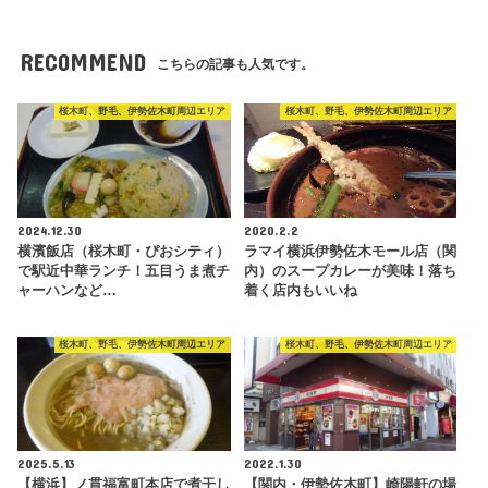
RECOMMEND
こちらの記事も人気です。
桜木町、野毛、伊勢佐木町周辺エリア
桜木町、野毛、伊勢佐木町周辺エリア
2024.12.30
2020.2.2
横濱飯店（桜木町・ぴおシティ）
ラマイ横浜伊勢佐木モール店（関
で駅近中華ランチ！五目うま煮チ
内）のスープカレーが美味！落ち
ャーハンなど…
着く店内もいいね
桜木町、野毛、伊勢佐木町周辺エリア
桜木町、野毛、伊勢佐木町周辺エリア
2025.5.13
2022.1.30
【横浜】ノ貫福富町本店で煮干し
【関内・伊勢佐木町】崎陽軒の場