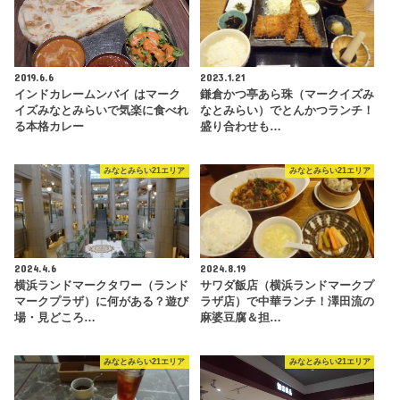
2019.6.6
2023.1.21
インドカレームンバイ はマーク
鎌倉かつ亭あら珠（マークイズみ
イズみなとみらいで気楽に食べれ
なとみらい）でとんかつランチ！
る本格カレー
盛り合わせも…
みなとみらい21エリア
みなとみらい21エリア
2024.4.6
2024.8.19
横浜ランドマークタワー（ランド
サワダ飯店（横浜ランドマークプ
マークプラザ）に何がある？遊び
ラザ店）で中華ランチ！澤田流の
場・見どころ…
麻婆豆腐＆担…
みなとみらい21エリア
みなとみらい21エリア