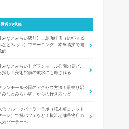
最近の投稿
【みなとみらい駅前】上島珈琲店（MARK IS
みなとみらい）でモーニング！本屋隣接で開
放的
【みなとみらい】グランモール公園の見どこ
ろ探し！美術館前の噴水にも癒される
グランモール公園のアクセス方法！最寄り駅
「みなとみらい駅」からの行き方など
水信フルーツパーラーラボ（桜木町コレット
マーレ）で桃パフェなど！横浜老舗果物店の
人気パーラーへ