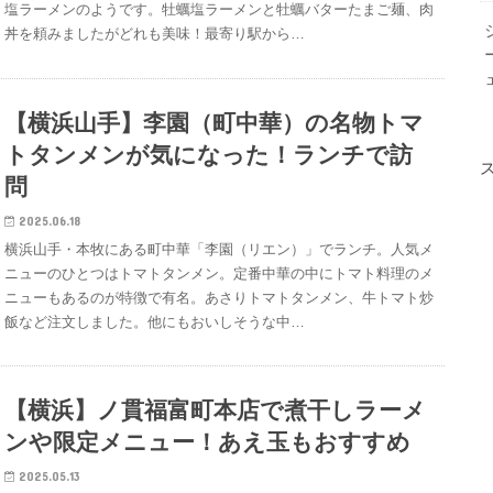
塩ラーメンのようです。牡蠣塩ラーメンと牡蠣バターたまご麺、肉
丼を頼みましたがどれも美味！最寄り駅から…
【横浜山手】李園（町中華）の名物トマ
トタンメンが気になった！ランチで訪
問
2025.06.18
横浜山手・本牧にある町中華「李園（リエン）」でランチ。人気メ
ニューのひとつはトマトタンメン。定番中華の中にトマト料理のメ
ニューもあるのが特徴で有名。あさりトマトタンメン、牛トマト炒
飯など注文しました。他にもおいしそうな中…
【横浜】ノ貫福富町本店で煮干しラーメ
ンや限定メニュー！あえ玉もおすすめ
2025.05.13