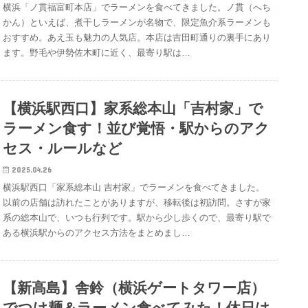
横浜「ノ貫福富町本店」でラーメンを食べてきました。ノ貫（へち
かん）といえば、煮干しラーメンが名物で、限定魚介系ラーメンも
おすすめ。あえ玉も魅力の人気店。本店は吉田町通りの裏手にあり
ます。野毛や伊勢佐木町に近く、最寄り駅は…
【横浜駅西口】家系総本山「吉村家」で
ラーメン食す！並び覚悟・駅からのアク
セス・ルールなど
2025.04.26
横浜駅西口「家系総本山 吉村家」でラーメンを食べてきました。
以前の店舗は訪れたことがありますが、移転後は初訪問。さすが家
系の総本山で、いつも行列です。駅から少し歩くので、最寄り駅で
ある横浜駅からのアクセス方法をまとめまし…
【新高島】舎鈴（横浜ゲートタワー店）
でつけ麺＆ラーメン食べてみた！休日は