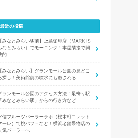
最近の投稿
【みなとみらい駅前】上島珈琲店（MARK IS
みなとみらい）でモーニング！本屋隣接で開
放的
【みなとみらい】グランモール公園の見どこ
ろ探し！美術館前の噴水にも癒される
グランモール公園のアクセス方法！最寄り駅
「みなとみらい駅」からの行き方など
水信フルーツパーラーラボ（桜木町コレット
マーレ）で桃パフェなど！横浜老舗果物店の
人気パーラーへ