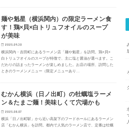
麺や魁星（横浜関内）の限定ラーメン食
す！鶏×貝×白トリュフオイルのスープ
が美味
2025.09.30
横浜関内・吉田町にあるラーメン店「麺や魁星」を訪問。鶏×貝×
白トリュフオイルのスープが特徴で、主に塩と醤油が選べます。こ
だわりの詰まったラーメンが楽しめました。お店の場所、訪問した
ときのラーメンメニュー（限定メニューあり…
むかん横浜（日ノ出町）の牡蠣塩ラーメ
ン＆たまご麺！美味しくて穴場かも
2025.08.07
横浜「日ノ出町駅」から近い高架下のフードホールにあるラーメン
店「むかん横浜」を訪問。都内で人気のラーメン店で、定番は牡蠣