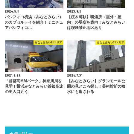
2024.5.1
2023.9.5
パシフィコ横浜（みなとみらい）
【桜木町駅】喫煙所（屋外・屋
のカプセルトイを紹介！ミニチュ
内）の場所を案内！みなとみらい
アパシフィコ…
は喫煙禁止地区あり
みなとみらい21エリア
みなとみらい21エリア
2021.9.27
2026.7.31
「首都高MMパーク」神奈川局を
【みなとみらい】グランモール公
見学！横浜みなとみらい首都高速
園の見どころ探し！美術館前の噴
の出入口近く
水にも癒される
カテゴリー