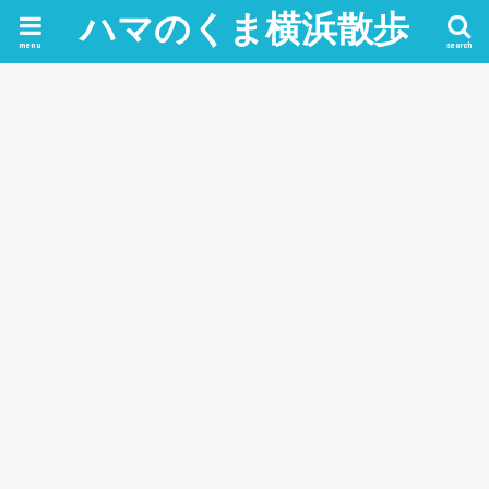
ハマのくま横浜散歩
menu
search