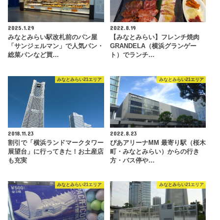
2025.1.29
2022.8.19
みなとみらい駅改札前のパン屋
【みなとみらい】フレンチ焼肉
「サンジェルマン」で人気パン・
GRANDELA（横浜グランゲー
総菜パンなど買…
ト）でランチ…
みなとみらい21エリア
みなとみらい21エリア
2018.11.23
2022.8.23
割引で「横浜ランドマークタワー
ぴあアリーナMM 最寄り駅（桜木
展望台」に行ってきた！お土産店
町・みなとみらい）からの行き
も充実
方・バス停や…
みなとみらい21エリア
みなとみらい21エリア