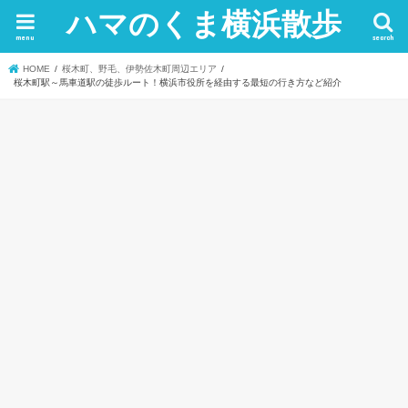
ハマのくま横浜散歩
menu
search
HOME
桜木町、野毛、伊勢佐木町周辺エリア
桜木町駅～馬車道駅の徒歩ルート！横浜市役所を経由する最短の行き方など紹介