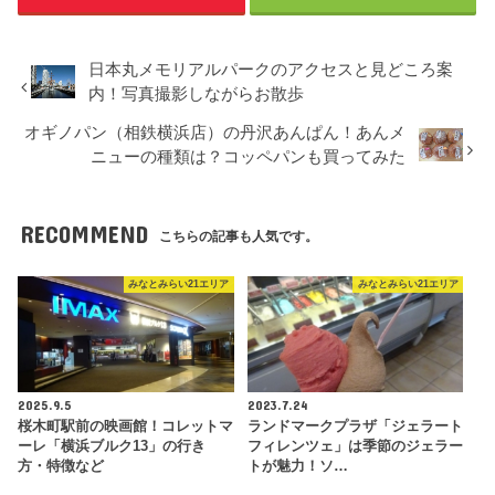
日本丸メモリアルパークのアクセスと見どころ案
内！写真撮影しながらお散歩
オギノパン（相鉄横浜店）の丹沢あんぱん！あんメ
ニューの種類は？コッペパンも買ってみた
RECOMMEND
こちらの記事も人気です。
みなとみらい21エリア
みなとみらい21エリア
2025.9.5
2023.7.24
桜木町駅前の映画館！コレットマ
ランドマークプラザ「ジェラート
ーレ「横浜ブルク13」の行き
フィレンツェ」は季節のジェラー
方・特徴など
トが魅力！ソ…