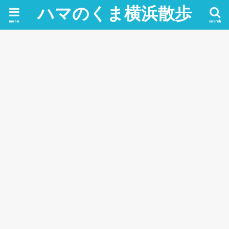
ハマのくま横浜散歩
menu
search