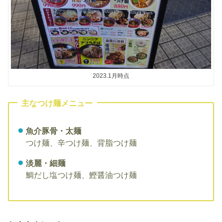
2023.1月時点
主なつけ麺メニュー
魚介豚骨・太麺
つけ麺、辛つけ麺、背脂つけ麺
淡麗・細麺
鯛だし塩つけ麺、鰹醤油つけ麺