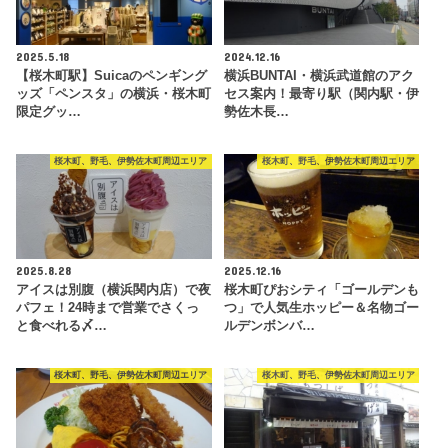
2025.5.18
2024.12.16
【桜木町駅】Suicaのペンギング
横浜BUNTAI・横浜武道館のアク
ッズ「ペンスタ」の横浜・桜木町
セス案内！最寄り駅（関内駅・伊
限定グッ…
勢佐木長…
桜木町、野毛、伊勢佐木町周辺エリア
桜木町、野毛、伊勢佐木町周辺エリア
2025.8.28
2025.12.16
アイスは別腹（横浜関内店）で夜
桜木町ぴおシティ「ゴールデンも
パフェ！24時まで営業でさくっ
つ」で人気生ホッピー＆名物ゴー
と食べれる〆…
ルデンボンバ…
桜木町、野毛、伊勢佐木町周辺エリア
桜木町、野毛、伊勢佐木町周辺エリア