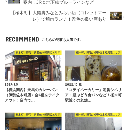
案内！JR＆地下鉄ブルーラインなど
【桜木町】大徳壽みなとみらい店（コレットマー
レ）で焼肉ランチ！景色の良い席あり
RECOMMEND
こちらの記事も人気です。
桜木町、野毛、伊勢佐木町周辺エリア
桜木町、野毛、伊勢佐木町周辺エリア
2024.1.5
2022.10.12
【横浜関内】天馬のカレーパン
「コテイベーカリー」定番シベリ
（伊勢佐木町店）全4種をテイク
ア・超ぶどう食パンなど！桜木町
アウト！店内で…
駅近くの老舗…
桜木町、野毛、伊勢佐木町周辺エリア
桜木町、野毛、伊勢佐木町周辺エリア