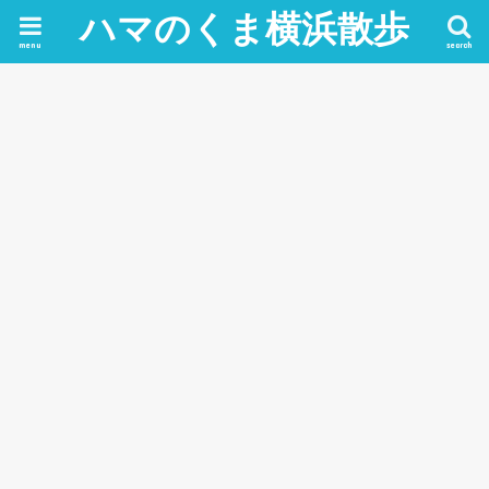
ハマのくま横浜散歩
menu
search